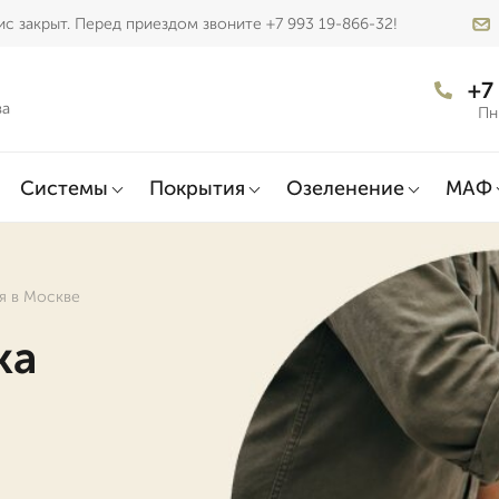
с закрыт. Перед приездом звоните +7 993 19-866-32!
+7
ва
Пн
Системы
Покрытия
Озеленение
МАФ
я в Москве
ка