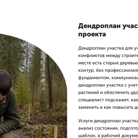
Дендроплан учас
проекта
Дендроплан участка для у
конфликтов между строите
месте есть старые деревь
контур, без профессиональ
фундаментом, коммуникац
дендроплан участка с уче
растений и обеспечить уд
специалист подскажет, ка
заменить и как повысить д
Услуги дендроплан участк
анализ состояния, подгото
шаблон, а рабочий докуме