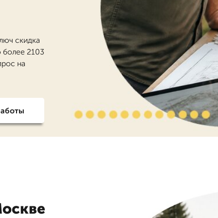
ключ скидка
о более 2103
прос на
работы
Москве