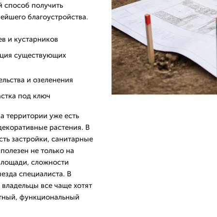
й способ получить
нейшего благоустройства.
ев и кустарников
ация существующих
ельства и озеленения
астка под ключ
на территории уже есть
декоративные растения. В
сть застройки, санитарные
полезен не только на
 площади, сложности
езда специалиста. В
о владельцы все чаще хотят
атный, функциональный