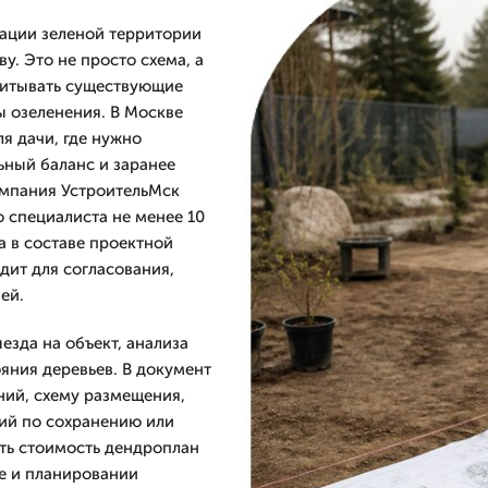
зации зеленой территории
у. Это не просто схема, а
читывать существующие
ы озеленения. В Москве
я дачи, где нужно
ьный баланс и заранее
Компания УстроительМск
о специалиста не менее 10
а в составе проектной
дит для согласования,
ей.
езда на объект, анализа
яния деревьев. В документ
ний, схему размещения,
ий по сохранению или
ать стоимость дендроплан
ке и планировании