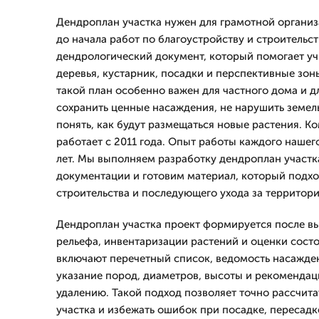
Дендроплан участка нужен для грамотной органи
до начала работ по благоустройству и строительств
дендрологический документ, который помогает у
деревья, кустарник, посадки и перспективные зон
такой план особенно важен для частного дома и дл
сохранить ценные насаждения, не нарушить земел
понять, как будут размещаться новые растения. 
работает с 2011 года. Опыт работы каждого нашег
лет. Мы выполняем разработку дендроплан участк
документации и готовим материал, который подхо
строительства и последующего ухода за территори
Дендроплан участка проект формируется после вы
рельефа, инвентаризации растений и оценки состо
включают перечетный список, ведомость насажде
указание пород, диаметров, высоты и рекомендац
удалению. Такой подход позволяет точно рассчит
участка и избежать ошибок при посадке, пересад