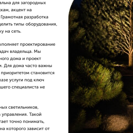
альна для загородных
кам, акцент на
. Грамотная разработка
делить типы оборудования,
у на сеть.
выполняет проектирование
адач владельца. Мы
ного дома и проект
и. Для дома часто важны
и приоритетом становится
казе услуги под ключ
ашего специалиста не
ных светильников,
а управления. Такой
ает точно понимать,
на которого зависит от