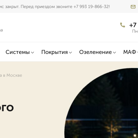
с закрыт. Перед приездом звоните +7 993 19-866-32!
+7
ва
Пн
Системы
Покрытия
Озеленение
МАФ
а в Москве
я
ого