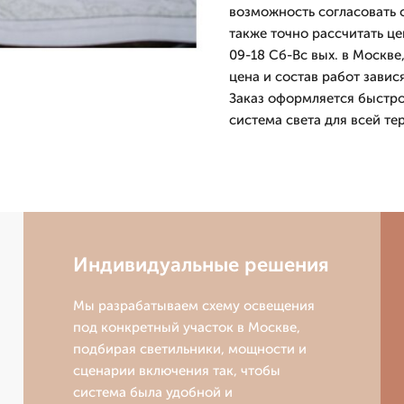
возможность согласовать 
также точно рассчитать ц
09-18 Сб-Вс вых. в Москве
цена и состав работ зави
Заказ оформляется быстро,
система света для всей те
Индивидуальные решения
Мы разрабатываем схему освещения
под конкретный участок в Москве,
подбирая светильники, мощности и
сценарии включения так, чтобы
система была удобной и