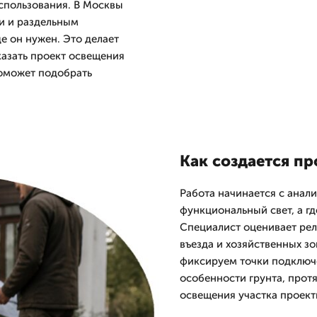
использования. В Москвы
и и раздельным
де он нужен. Это делает
казать проект освещения
поможет подобрать
Как создается пр
Работа начинается с анали
функциональный свет, а г
Специалист оценивает рел
въезда и хозяйственных з
фиксируем точки подключе
особенности грунта, прот
освещения участка проект