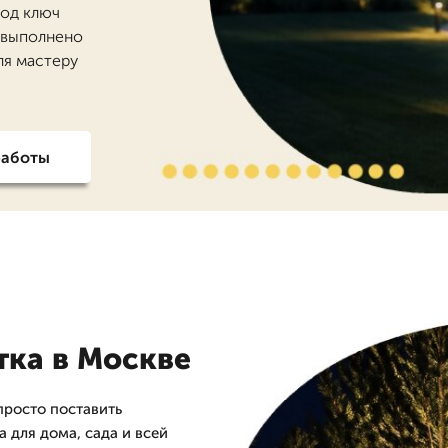
Под ключ
6 выполнено
ля мастеру
работы
тка в Москве
просто поставить
 для дома, сада и всей