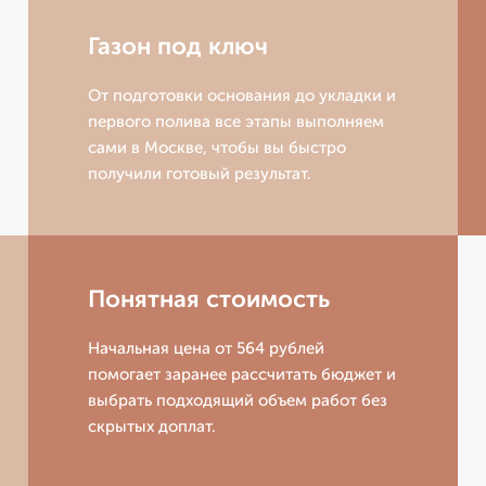
Газон под ключ
От подготовки основания до укладки и
первого полива все этапы выполняем
сами в Москве, чтобы вы быстро
получили готовый результат.
Понятная стоимость
Начальная цена от 564 рублей
помогает заранее рассчитать бюджет и
выбрать подходящий объем работ без
скрытых доплат.