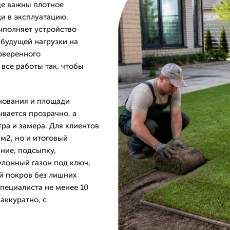
де важны плотное
и в эксплуатацию.
ыполняет устройство
 будущей нагрузки на
оверенного
все работы так, чтобы
снования и площади
ывается прозрачно, а
ра и замера. Для клиентов
 м2, но и итоговый
ние, подсыпку,
улонный газон под ключ,
й покров без лишних
пециалиста не менее 10
аккуратно, с