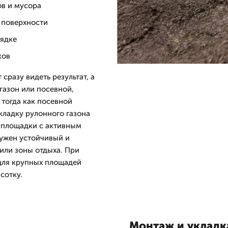
ов и мусора
 поверхности
рядке
ков
 сразу видеть результат, а
газон или посевной,
 тогда как посевной
кладку рулонного газона
и площадки с активным
нужен устойчивый и
или зоны отдыха. При
 для крупных площадей
сотку.
Монтаж и укладк