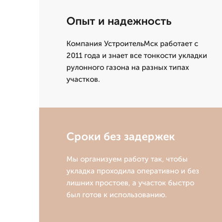
Опыт и надежность
Компания УстроительМск работает с
2011 года и знает все тонкости укладки
рулонного газона на разных типах
участков.
Сроки без задержек
Мы организуем работу так, чтобы
укладка проходила оперативно и без
лишних простоев, а участок быстро
был готов к использованию.