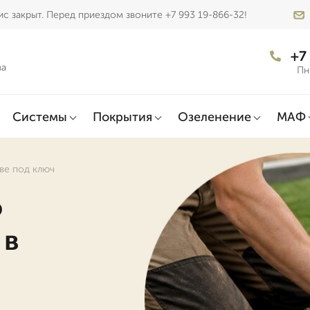
с закрыт. Перед приездом звоните +7 993 19-866-32!
+7
ва
Пн
Системы
Покрытия
Озеленение
МАФ
кве под ключ
о
 в