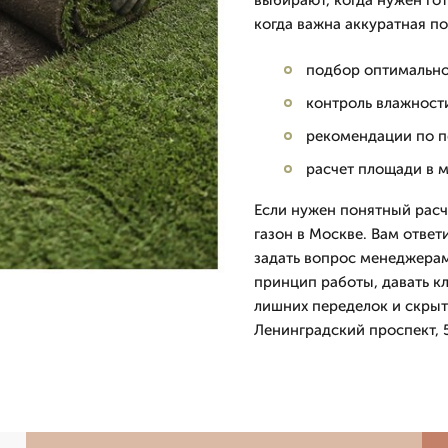
выбирают, когда нужен гот
когда важна аккуратная п
подбор оптимально
контроль влажности
рекомендации по п
расчет площади в м
Если нужен понятный расч
газон в Москве. Вам отве
задать вопрос менеджерам
принцип работы, давать кл
лишних переделок и скрыты
Ленинградский проспект, 5