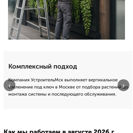
Комплексный подход
Компания УстроительМск выполняет вертикальное
‹
›
озеленение под ключ в Москве от подбора растений до
монтажа системы и последующего обслуживания.
Как мы работаем в августе 2026 г.