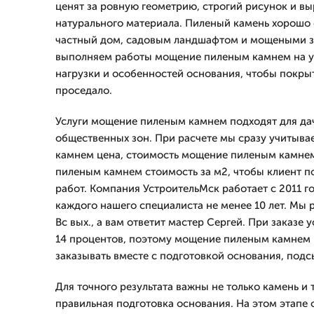
ценят за ровную геометрию, строгий рисунок и в
натурального материала. Пиленый камень хорошо 
частный дом, садовым ландшафтом и мощеными з
выполняем работы мощение пиленым камнем на уч
нагрузки и особенностей основания, чтобы покры
проседало.
Услуги мощение пиленым камнем подходят для дач
общественных зон. При расчете мы сразу учитыв
камнем цена, стоимость мощение пиленым камне
пиленым камнем стоимость за м2, чтобы клиент п
работ. Компания УстроительМск работает с 2011 г
каждого нашего специалиста не менее 10 лет. Мы 
Вс вых., а вам ответит мастер Сергей. При заказе 
14 процентов, поэтому мощение пиленым камнем 
заказывать вместе с подготовкой основания, подс
Для точного результата важны не только камень и 
правильная подготовка основания. На этом этапе 