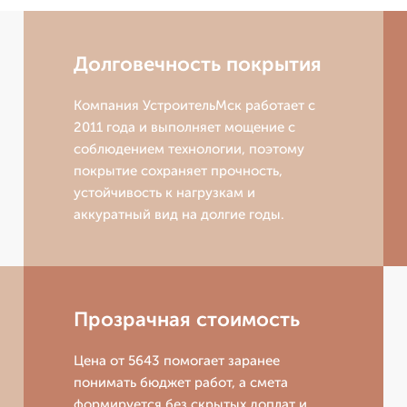
Долговечность покрытия
Компания УстроительМск работает с
2011 года и выполняет мощение с
соблюдением технологии, поэтому
покрытие сохраняет прочность,
устойчивость к нагрузкам и
аккуратный вид на долгие годы.
Прозрачная стоимость
Цена от 5643 помогает заранее
понимать бюджет работ, а смета
формируется без скрытых доплат и